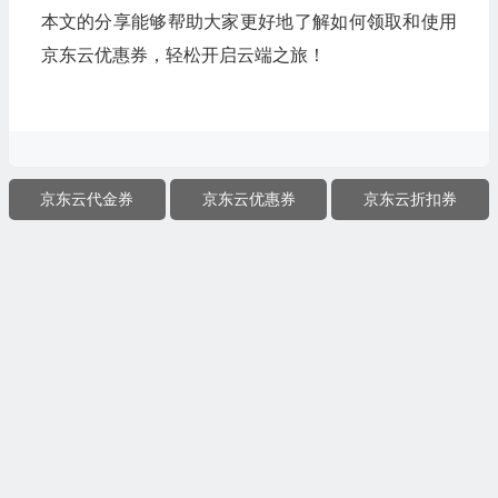
本文的分享能够帮助大家更好地了解如何领取和使用
京东云优惠券，轻松开启云端之旅！
京东云代金券
京东云优惠券
京东云折扣券