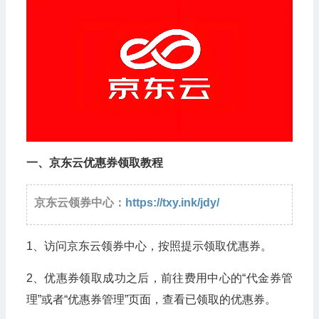
一、京东云优惠券领取教程
京东云领券中心：
https://txy.ink/jdy/
1、访问京东云领券中心，按照提示领取优惠券。
2、优惠券领取成功之后，前往费用中心的“代金券管
理”或者“优惠券管理”页面，查看已领取的优惠券。