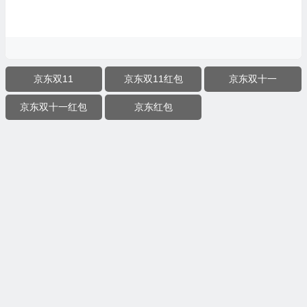
京东双11
京东双11红包
京东双十一
京东双十一红包
京东红包