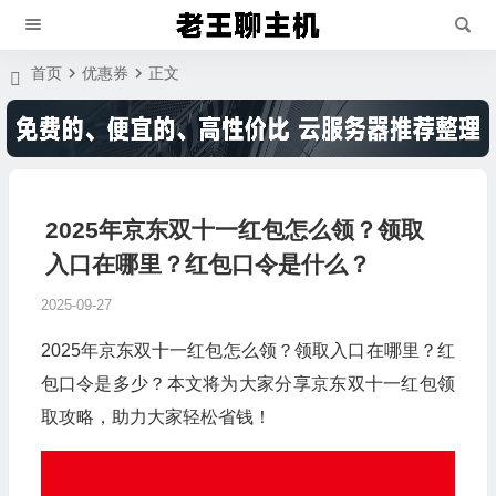
首页
优惠券
正文
2025年京东双十一红包怎么领？领取
入口在哪里？红包口令是什么？
2025-09-27
2025年京东双十一红包怎么领？领取入口在哪里？红
包口令是多少？本文将为大家分享京东双十一红包领
取攻略，助力大家轻松省钱！