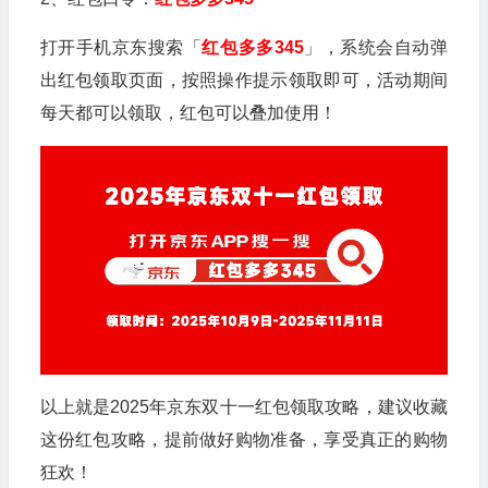
打开手机京东搜索「
红包多多345
」，系统会自动弹
出红包领取页面，按照操作提示领取即可，活动期间
每天都可以领取，红包可以叠加使用！
以上就是2025年京东双十一红包领取攻略，建议收藏
这份红包攻略，提前做好购物准备，享受真正的购物
狂欢！