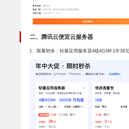
二、腾讯云便宜云服务器
1、限量秒杀：轻量应用服务器4核4G3M 1年38