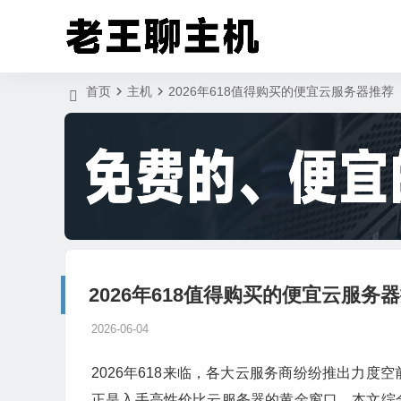
首页
主机
2026年618值得购买的便宜云服务器推荐
2026年618值得购买的便宜云服务
2026-06-04
2026年618来临，各大云服务商纷纷推出力
正是入手高性价比云服务器的黄金窗口。本文综