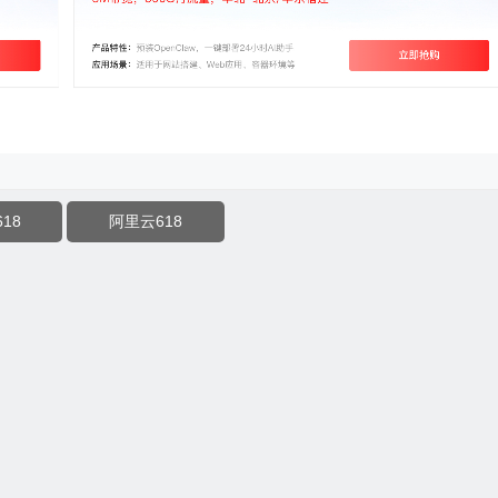
18
阿里云618