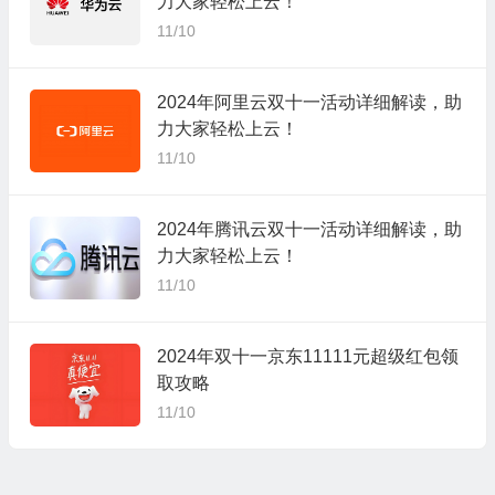
力大家轻松上云！
11/10
2024年阿里云双十一活动详细解读，助
力大家轻松上云！
11/10
2024年腾讯云双十一活动详细解读，助
力大家轻松上云！
11/10
2024年双十一京东11111元超级红包领
取攻略
11/10