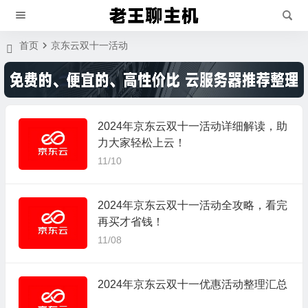
首页
京东云双十一活动
2024年京东云双十一活动详细解读，助
力大家轻松上云！
11/10
2024年京东云双十一活动全攻略，看完
再买才省钱！
11/08
2024年京东云双十一优惠活动整理汇总