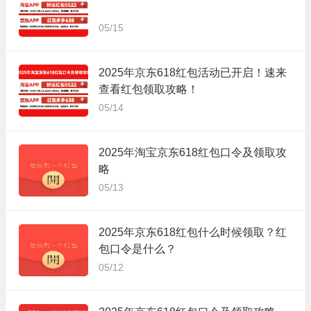
05/15
2025年京东618红包活动已开启！速来
查看红包领取攻略！
05/14
2025年淘宝京东618红包口令及领取攻
略
05/13
2025年京东618红包什么时候领取？红
包口令是什么？
05/12