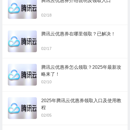
腾讯云优惠券介绍说明及领取入口
02/18
腾讯云优惠券在哪里领取？已解决！
02/17
腾讯云优惠券怎么领取？2025年最新攻
略来了！
02/10
2025年腾讯云优惠券领取入口及使用教
程
02/05