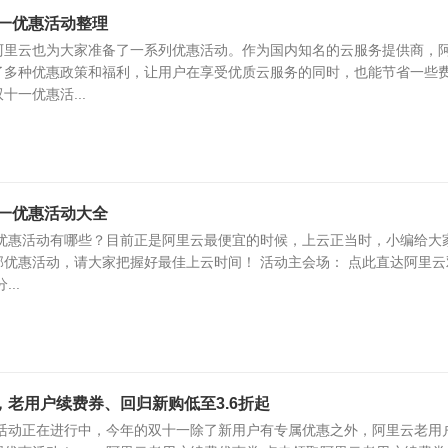
十一优惠活动整理
阿里云也为大家准备了一系列优惠活动。作为国内知名的云服务提供商，
了多种优惠政策和福利，让用户在享受优质云服务的同时，也能节省一些
一优惠活...
十一优惠活动大全
一优惠活动有哪些？目前正是阿里云最便宜的时候，上云正当时，小编给大
优惠活动，请大家把握好最佳上云时间！ 活动主会场： 点此直达阿里云
..
老用户续费券、回归新购低至3.6折起
一活动正在进行中，今年的双十一除了新用户有专属优惠之外，阿里云老用