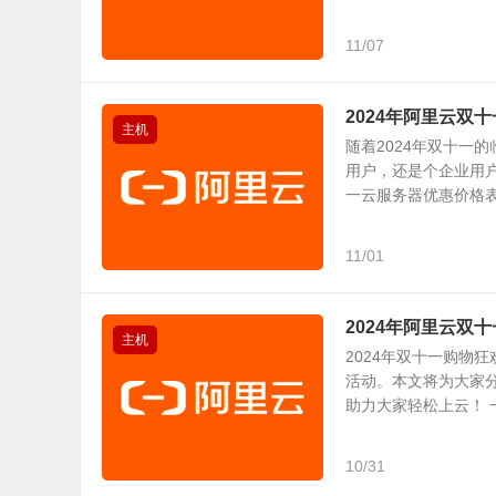
11/07
2024年阿里云双
主机
随着2024年双十一
用户，还是个企业用
一云服务器优惠价格表。 
11/01
2024年阿里云双
主机
2024年双十一购物
活动。本文将为大家
助力大家轻松上云！ 一、
10/31