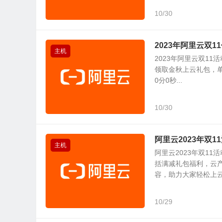
10/30
2023年阿里云双1
主机
2023年阿里云双1
领取金秋上云礼包，单笔
0分0秒...
10/30
阿里云2023年双
主机
阿里云2023年双1
括满减礼包福利，云
容，助力大家轻松上云.
10/29