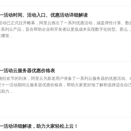
十一活动时间、活动入口、优惠活动详细解读
一活动已正式拉开帷幕，阿里云推出了一系列优惠活动，涵盖弹性计算、数
等全系列云产品，旨在帮助企业和开发者以更低成本实现数字化转型。那么
里...
十一活动云服务器优惠价格表
购物狂欢节的到来，阿里云为新老用户准备了一系列云服务器的优惠活动。
双十一活动期间云服务器优惠价格表，帮助大家更好地了解和选择适合自
力...
十一活动详细解读，助力大家轻松上云！