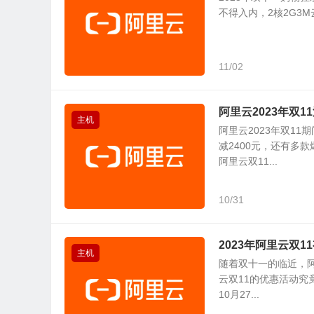
不得入内，2核2G3M
11/02
阿里云2023年双
主机
阿里云2023年双1
减2400元，还有多
阿里云双11...
10/31
2023年阿里云双
主机
随着双十一的临近，阿
云双11的优惠活动究
10月27...