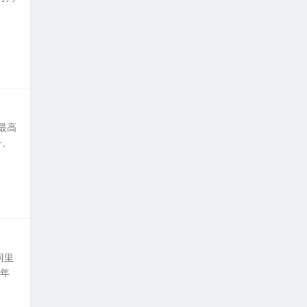
最高
一、
阿里
3年