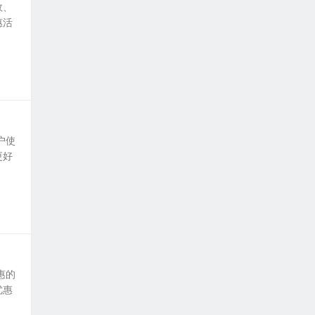
效、
惠活
户使
更好
惠的
优惠